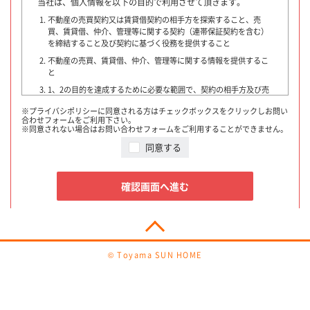
当社は、個人情報を以下の目的で利用させて頂きます。
不動産の売買契約又は賃貸借契約の相手方を探索すること、売
買、賃貸借、仲介、管理等に関する契約（連帯保証契約を含む）
を締結すること及び契約に基づく役務を提供すること
不動産の売買、賃貸借、仲介、管理等に関する情報を提供するこ
と
1、2の目的を達成するために必要な範囲で、契約の相手方及び売
買・賃貸借希望者、他の宅地建物取引業者、指定流通機構、物件
※プライバシポリシーに同意される方はチェックボックスをクリックしお問い
情報を書面又はインターネットで提供する者・団体・広告会社、
合わせフォームをご利用下さい。
融資に関わる金融機関、登記等に関わる司法書士その他専門家、
※同意されない場合はお問い合わせフォームをご利用することができません。
提携損害保険会社、不動産管理業者、保証委託会社又はお客様の
同意する
同意を得た第三者に対して提供すること
契約が成立した場合には、その年月日、成約価格等を指定流通
機構に通知致します。
確認画面へ進む
指定流通機構は、物件情報及び成約情報（成約情報は、売主
様・買主様・貸主様・借主様の氏名を含まず、物件の概要・契
約年月日・成約価格などの情報で構成されています）を指定流
通機構の会員たる宅地建物取引業者や公的な団体に電子データ
や紙媒体で提供することなどの宅地建物取引業法に規定された
指定流通機構の業務のために利用致します。
© Toyama SUN HOME
1 提供される情報は、氏名、住所、電話番号、物件情報、
成約情報その他必要な項目です。
2 提供は、書面、電話、電子メール、インターネット、広
告媒体等の手段で行います。