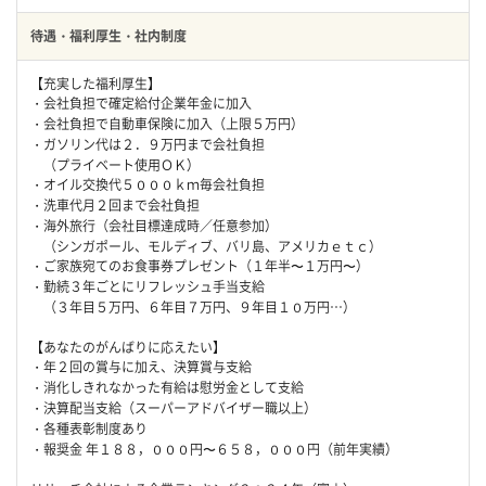
待遇・福利厚生・社内制度
【充実した福利厚生】
・会社負担で確定給付企業年金に加入
・会社負担で自動車保険に加入（上限５万円）
・ガソリン代は２．９万円まで会社負担
（プライベート使用ＯＫ）
・オイル交換代５０００ｋｍ毎会社負担
・洗車代月２回まで会社負担
・海外旅行（会社目標達成時／任意参加）
（シンガポール、モルディブ、バリ島、アメリカｅｔｃ）
・ご家族宛てのお食事券プレゼント（１年半〜１万円〜）
・勤続３年ごとにリフレッシュ手当支給
（３年目５万円、６年目７万円、９年目１０万円…）
【あなたのがんばりに応えたい】
・年２回の賞与に加え、決算賞与支給
・消化しきれなかった有給は慰労金として支給
・決算配当支給（スーパーアドバイザー職以上）
・各種表彰制度あり
・報奨金 年１８８，０００円〜６５８，０００円（前年実績）