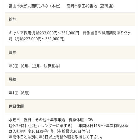
富山市太郎丸西町1-7-9（本社） 高岡市京田49番地（高岡店）
給与
キャリア採用:月給233,000円〜361,000円 諸手当含※試用期間あり:2ヶ
月（月給223,000円〜351,000円）
賞与
年3回（6月、12月、決算賞与）
昇給
年1回（6月）
休日休暇
水曜日・祝日・その他＋年末年始・夏季休暇・GW
週休2日制（会社カレンダーに準ずる） 年間休日115日+年次有給休暇
は入社初年度10日取得可能（有給最大20日付与）
年間休日とは別に年5日以上有給休暇を取得して下さい。