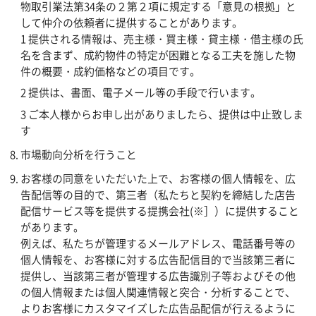
物取引業法第34条の２第２項に規定する「意見の根拠」と
して仲介の依頼者に提供することがあります。
1 提供される情報は、売主様・買主様・貸主様・借主様の氏
名を含まず、成約物件の特定が困難となる工夫を施した物
件の概要・成約価格などの項目です。
2 提供は、書面、電子メール等の手段で行います。
3 ご本人様からお申し出がありましたら、提供は中止致しま
す
市場動向分析を行うこと
お客様の同意をいただいた上で、お客様の個人情報を、広
告配信等の目的で、第三者（私たちと契約を締結した店告
配信サービス等を提供する提携会社(※］）に提供すること
があります。
例えば、私たちが管理するメールアドレス、電話番号等の
個人情報を、お客様に対する広告配信目的で当該第三者に
提供し、当該第三者が管理する広告識別子等およびその他
の個人情報または個人関連情報と突合・分析することで、
よりお客様にカスタマイズした広告品配信が行えるように