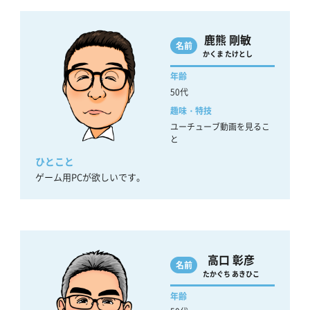
鹿熊 剛敏
名前
かくま たけとし
年齢
50代
趣味・特技
ユーチューブ動画を見るこ
と
ひとこと
ゲーム用PCが欲しいです。
高口 彰彦
名前
たかぐち あきひこ
年齢