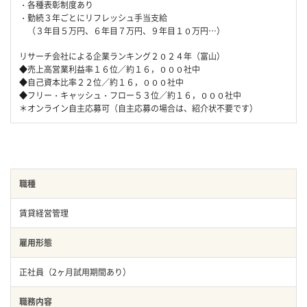
・各種表彰制度あり
・勤続３年ごとにリフレッシュ手当支給
（３年目５万円、６年目７万円、９年目１０万円…）
リサーチ会社による企業ランキング２０２４年（富山）
◆売上高営業利益率１６位／約１６，０００社中
◆自己資本比率２２位／約１６，０００社中
◆フリー・キャッシュ・フロー５３位／約１６，０００社中
＊オンライン自主応募可（自主応募の場合は、紹介状不要です）
職種
賃貸経営管理
雇用形態
正社員（2ヶ月試用期間あり）
職務内容