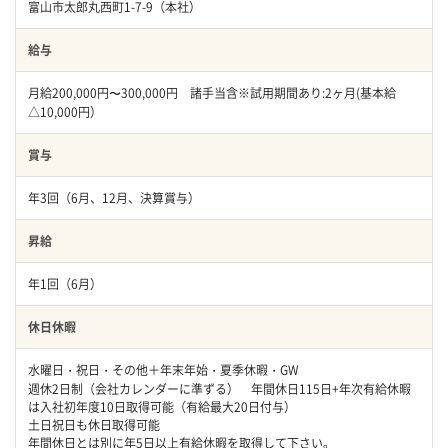
富山市太郎丸西町1-7-9（本社）
給与
月給200,000円〜300,000円 諸手当含※試用期間あり:2ヶ月(基本給
△10,000円）
賞与
年3回（6月、12月、決算賞与）
昇給
年1回（6月）
休日休暇
水曜日・祝日・その他＋年末年始・夏季休暇・GW
週休2日制（会社カレンダーに準ずる） 年間休日115日+年次有給休暇
は入社初年度10日取得可能（有給最大20日付与）
土日祝日も休日取得可能
年間休日とは別に年5日以上有給休暇を取得して下さい。