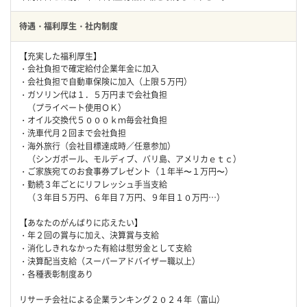
待遇・福利厚生・社内制度
【充実した福利厚生】
・会社負担で確定給付企業年金に加入
・会社負担で自動車保険に加入（上限５万円）
・ガソリン代は１．５万円まで会社負担
（プライベート使用ＯＫ）
・オイル交換代５０００ｋｍ毎会社負担
・洗車代月２回まで会社負担
・海外旅行（会社目標達成時／任意参加）
（シンガポール、モルディブ、バリ島、アメリカｅｔｃ）
・ご家族宛てのお食事券プレゼント（１年半〜１万円〜）
・勤続３年ごとにリフレッシュ手当支給
（３年目５万円、６年目７万円、９年目１０万円…）
【あなたのがんばりに応えたい】
・年２回の賞与に加え、決算賞与支給
・消化しきれなかった有給は慰労金として支給
・決算配当支給（スーパーアドバイザー職以上）
・各種表彰制度あり
リサーチ会社による企業ランキング２０２４年（富山）