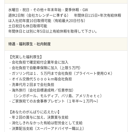
水曜日・祝日・その他＋年末年始・夏季休暇・GW
週休2日制（会社カレンダーに準ずる） 年間休日115日+年次有給休暇
は入社初年度10日取得可能（有給最大20日付与）
土日祝日も休日取得可能
年間休日とは別に年5日以上有給休暇を取得して下さい。
待遇・福利厚生・社内制度
【充実した福利厚生】
・会社負担で確定給付企業年金に加入
・会社負担で自動車保険に加入（上限５万円）
・ガソリン代は１．５万円まで会社負担（プライベート使用ＯＫ）
・オイル交換代５０００ｋｍ毎会社負担
・洗車代月２回まで会社負担
・海外旅行（会社目標達成時／任意参加）
（シンガポール、モルディブ、バリ島、アメリカｅｔｃ）
・ご家族宛てのお食事券プレゼント（１年半〜１万円〜）
【あなたのがんばりに応えたい】
・年２回の賞与に加え、決算賞与支給
・消化しきれなかった有給は慰労金として支給
・決算配当支給（スーパーアドバイザー職以上）