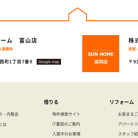
ホーム
富山店
株
士事務所
売買
丸西町1丁目7番9
〒9
Google map
借りる
リフォーム
ス・内覧会
物件検索サイト
お家まるご
IT重説のご案内
アパートリ
とは
入居中のお客様
スタッフ紹