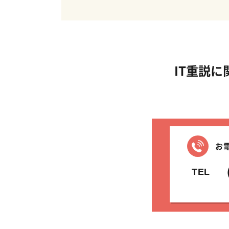
IT重説
お
（
TEL