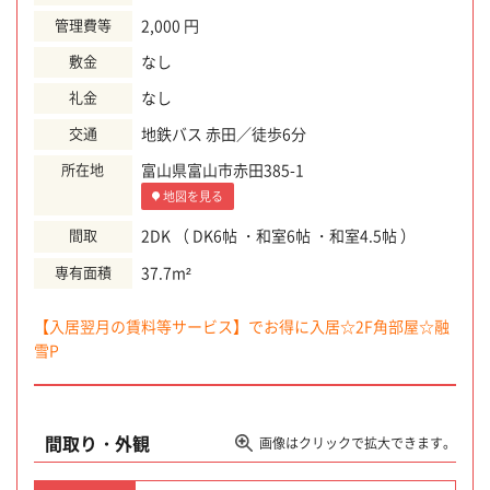
管理費等
2,000 円
敷金
なし
礼金
なし
交通
地鉄バス 赤田／徒歩6分
所在地
富山県富山市赤田385-1
地図を見る
間取
2DK （ DK6帖 ・和室6帖 ・和室4.5帖 ）
専有面積
37.7m²
【入居翌月の賃料等サービス】でお得に入居☆2F角部屋☆融
雪P
間取り・外観
画像はクリックで拡大できます。