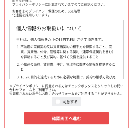
関する詳細は
プライバシーポリシーに記載されていますのでご確認ください。
お客さまのプライバシー保護のため、
SSL暗号
化通信を採用しています。
個人情報のお取扱いについて
当社は、個人情報を以下の目的で利用させて頂きます。
不動産の売買契約又は賃貸借契約の相手方を探索すること、売
買、賃貸借、仲介、管理等に関する契約（連帯保証契約を含む）
を締結すること及び契約に基づく役務を提供すること
不動産の売買、賃貸借、仲介、管理等に関する情報を提供するこ
と
1、2の目的を達成するために必要な範囲で、契約の相手方及び売
買・賃貸借希望者、他の宅地建物取引業者、指定流通機構、物件
※プライバシポリシーに同意される方はチェックボックスをクリックしお問い
情報を書面又はインターネットで提供する者・団体・広告会社、
合わせフォームをご利用下さい。
融資に関わる金融機関、登記等に関わる司法書士その他専門家、
※同意されない場合はお問い合わせフォームをご利用することができません。
提携損害保険会社、不動産管理業者、保証委託会社又はお客様の
同意する
同意を得た第三者に対して提供すること
契約が成立した場合には、その年月日、成約価格等を指定流通
機構に通知致します。
確認画面へ進む
指定流通機構は、物件情報及び成約情報（成約情報は、売主
様・買主様・貸主様・借主様の氏名を含まず、物件の概要・契
約年月日・成約価格などの情報で構成されています）を指定流