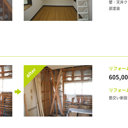
壁・天井ク
部塗装
リフォー
605,0
リフォー
筋交い新設