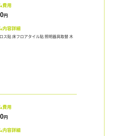
ム費用
00
円
ム内容詳細
ロス貼 床フロアタイル貼 照明器具取替 木
ム費用
00
円
ム内容詳細