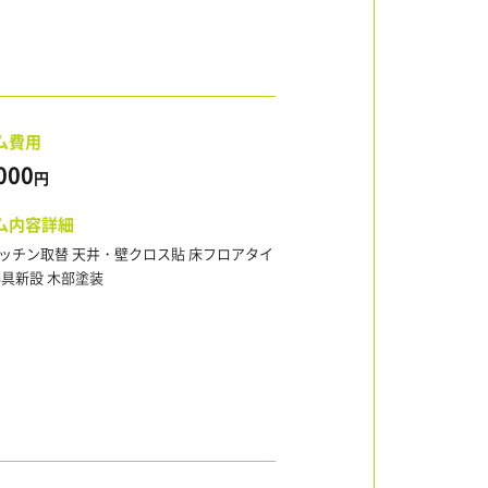
ム費用
000
円
ム内容詳細
ッチン取替 天井・壁クロス貼 床フロアタイ
器具新設 木部塗装