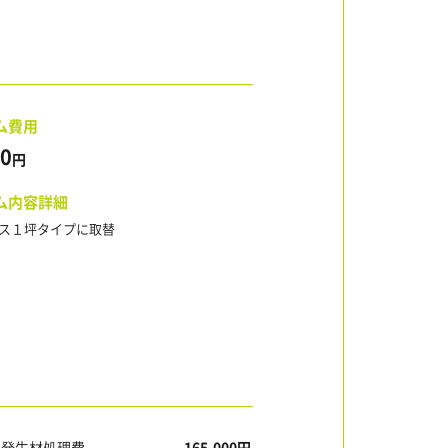
ム費用
00
円
ム内容詳細
ス１坪タイプに取替
発生材処理費
165,000円