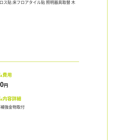
ロス貼 床フロアタイル貼 照明器具取替 木
ム費用
00
円
ム内容詳細
 補強金物取付