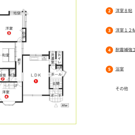
洋室８帖
2
洋室１２
3
耐震補強
4
浴室
5
その他