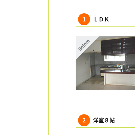
1
ＬＤＫ
2
洋室８帖