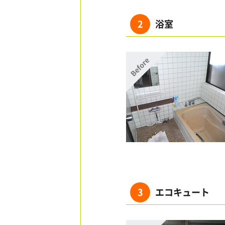
2
浴室
3
エコキュート