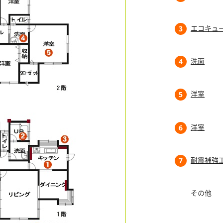
エコキュ
3
洗面
4
洋室
5
洋室
6
耐震補強
7
その他