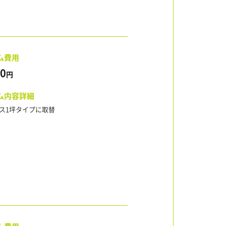
ム費用
00
円
ム内容詳細
ス1坪タイプに取替