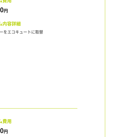
ム費用
00
円
ム内容詳細
ーをエコキュートに取替
ム費用
00
円