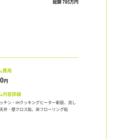
総額 785万円
ム費用
00
円
ム内容詳細
ッチン・IHクッキングヒーター新設、流し
天井・壁クロス貼、床フローリング貼