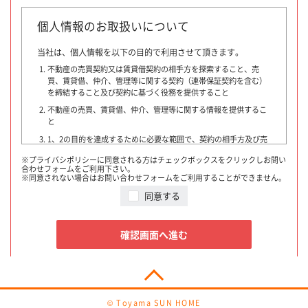
個人情報のお取扱いについて
当社は、個人情報を以下の目的で利用させて頂きます。
不動産の売買契約又は賃貸借契約の相手方を探索すること、売
買、賃貸借、仲介、管理等に関する契約（連帯保証契約を含む）
を締結すること及び契約に基づく役務を提供すること
不動産の売買、賃貸借、仲介、管理等に関する情報を提供するこ
と
1、2の目的を達成するために必要な範囲で、契約の相手方及び売
買・賃貸借希望者、他の宅地建物取引業者、指定流通機構、物件
※プライバシポリシーに同意される方はチェックボックスをクリックしお問い
情報を書面又はインターネットで提供する者・団体・広告会社、
合わせフォームをご利用下さい。
融資に関わる金融機関、登記等に関わる司法書士その他専門家、
※同意されない場合はお問い合わせフォームをご利用することができません。
提携損害保険会社、不動産管理業者、保証委託会社又はお客様の
同意する
同意を得た第三者に対して提供すること
契約が成立した場合には、その年月日、成約価格等を指定流通
機構に通知致します。
確認画面へ進む
指定流通機構は、物件情報及び成約情報（成約情報は、売主
様・買主様・貸主様・借主様の氏名を含まず、物件の概要・契
約年月日・成約価格などの情報で構成されています）を指定流
通機構の会員たる宅地建物取引業者や公的な団体に電子データ
や紙媒体で提供することなどの宅地建物取引業法に規定された
指定流通機構の業務のために利用致します。
© Toyama SUN HOME