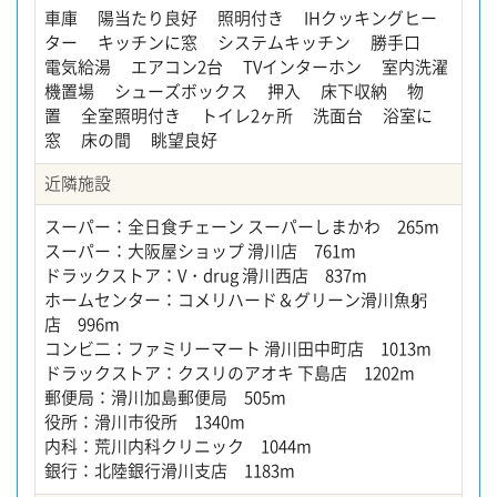
車庫 陽当たり良好 照明付き IHクッキングヒー
ター キッチンに窓 システムキッチン 勝手口
電気給湯 エアコン2台 TVインターホン 室内洗濯
機置場 シューズボックス 押入 床下収納 物
置 全室照明付き トイレ2ヶ所 洗面台 浴室に
窓 床の間 眺望良好
近隣施設
スーパー：全日食チェーン スーパーしまかわ 265m
スーパー：大阪屋ショップ 滑川店 761m
ドラックストア：V・drug 滑川西店 837m
ホームセンター：コメリハード＆グリーン滑川魚躬
店 996m
コンビ二：ファミリーマート 滑川田中町店 1013m
ドラックストア：クスリのアオキ 下島店 1202m
郵便局：滑川加島郵便局 505m
役所：滑川市役所 1340m
内科：荒川内科クリニック 1044m
銀行：北陸銀行滑川支店 1183m