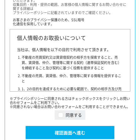
いただきます。
収集目的・利用・提供の範囲、お客様の個人情報に関するお問い合わせに
関する詳細は
プライバシーポリシーに記載されていますのでご確認ください。
お客さまのプライバシー保護のため、
SSL暗号
化通信を採用しています。
個人情報のお取扱いについて
当社は、個人情報を以下の目的で利用させて頂きます。
不動産の売買契約又は賃貸借契約の相手方を探索すること、売
買、賃貸借、仲介、管理等に関する契約（連帯保証契約を含む）
を締結すること及び契約に基づく役務を提供すること
不動産の売買、賃貸借、仲介、管理等に関する情報を提供するこ
と
1、2の目的を達成するために必要な範囲で、契約の相手方及び売
買・賃貸借希望者、他の宅地建物取引業者、指定流通機構、物件
※プライバシポリシーに同意される方はチェックボックスをクリックしお問い
情報を書面又はインターネットで提供する者・団体・広告会社、
合わせフォームをご利用下さい。
融資に関わる金融機関、登記等に関わる司法書士その他専門家、
※同意されない場合はお問い合わせフォームをご利用することができません。
提携損害保険会社、不動産管理業者、保証委託会社又はお客様の
同意する
同意を得た第三者に対して提供すること
契約が成立した場合には、その年月日、成約価格等を指定流通
機構に通知致します。
確認画面へ進む
指定流通機構は、物件情報及び成約情報（成約情報は、売主
様・買主様・貸主様・借主様の氏名を含まず、物件の概要・契