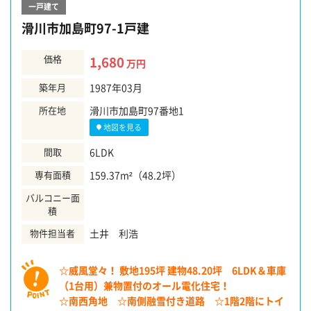
一戸建て
滑川市加島町97-1戸建
価格
1,680
万円
築年月
1987年03月
所在地
滑川市加島町97番地1
地図を見る
間取
6LDK
専有面積
159.37m²（48.2坪）
バルコニー面
積
物件担当者
土井 利浩
☆威風堂々！ 敷地195坪 建物48.20坪 6LDK＆車庫
（1台用）兼物置付のオール電化住宅！
☆南西角地 ☆南側融雪付き道路 ☆1階2階にトイ