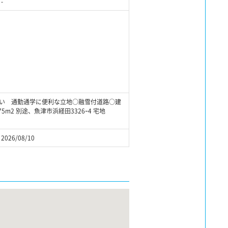
-
路沿い 通勤通学に便利な立地○融雪付道路○建
2 別途、魚津市浜経田3326ｰ4 宅地
2026/08/10