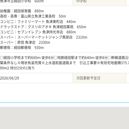
魚津市立経田小学校 600m
中学校
幼稚園：経田保育園 890m
高校・高専：富山県立魚津工業高校 50m
コンビ二：ファミリーマート 魚津東町店 440m
ドラックストア：クスリのアオキ 魚津経田薬局 650m
コンビ二：セブンイレブン 魚津持光寺店 880m
スーパー：スーパーマーケットジャンプ黒部店 2310m
スーパー：原信 魚津店 2330m
郵便局：経田郵便局 930m
○経田小学校まで約600ｍ 徒歩8分○地鉄経田駅まで約640ｍ 徒歩8分○幹線道
築条件なし※現状有姿売買※上水道前面道路まで 引込工事要※有効宅地面積375.75m
99m2 持分2分の1有り
2026/06/29
次回更新予定日