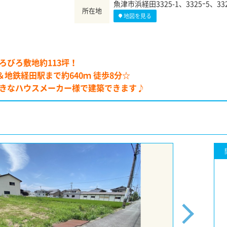
魚津市浜経田3325-1、3325ｰ5、332
所在地
地図を見る
ろびろ敷地約113坪！
＆地鉄経田駅まで約640ｍ 徒歩8分☆
きなハウスメーカー様で建築できます♪