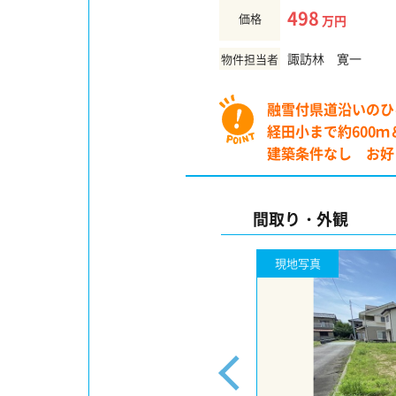
498
価格
万円
諏訪林 寛一
物件担当者
融雪付県道沿いのひ
経田小まで約600ｍ
建築条件なし お好
間取り・外観
現地写真