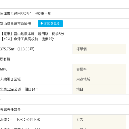
魚津市浜経田3325-1 他2筆土地
富山県魚津市浜経田
地図を見る
【電車】富山地鉄本線 経田駅 徒歩8分
【バス】魚津工業高校前 徒歩2分
375.75m²（113.66坪）
坪単価
所有権
60%
容積率
非線引き区域
用途地域
北東12m公道 間口14m
地目
-
専属専任媒介
水道：- 下水：公共下水
ガス