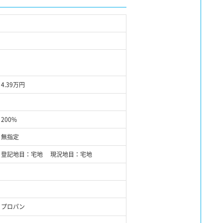
4.39万円
200%
無指定
登記地目：宅地 現況地目：宅地
プロパン