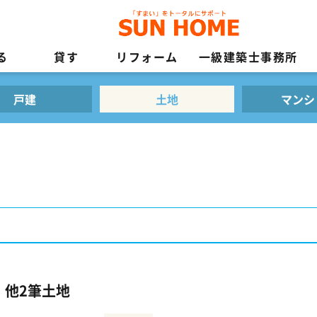
る
貸す
リフォーム
一級建築士事務所
戸建
土地
マンシ
 他2筆土地