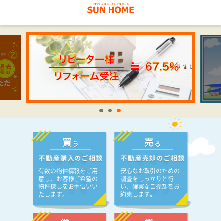
有数の物件情報をご用
安心なお取引のための
意し、お客様ご希望の
調査をしっかりと行
物件探しをお手伝いい
い、確実なご売却をお
たします。
約束します。