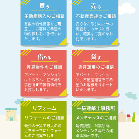
有数の物件情報をご用
安心なお取引のための
意し、お客様ご希望の
調査をしっかりと行
物件探しをお手伝いい
い、確実なご売却をお
たします。
約束します。
アパート・マンション
アパート・マンショ
はもちろん、駐車場や
ン、不動産経営をご希
事務所まで賃貸物件を
望のお客様をサポート
お探しします。
いたします。
最少の予算で最大の満
建物調査、耐震診断、
足をテーマにリフォー
メンテナンス専門の建
ムのご提案をしま
築事務所です。