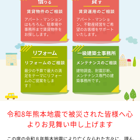
アパート・マンション
アパート・マンショ
はもちろん、駐車場や
ン、不動産経営をご希
事務所まで賃貸物件を
望のお客様をサポート
お探しします。
いたします。
最少の予算で最大の満
建物調査、耐震診断、
足をテーマにリフォー
メンテナンス専門の建
ムのご提案をしま
築事務所です。
す！
令和8年熊本地震で被災された皆様へ心
よりお見舞い申し上げます
この度の令和８年熊本地震により亡くなられた方々に、謹ん